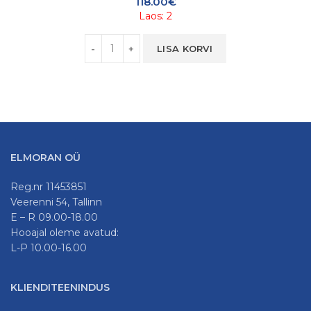
118.00
€
Laos: 2
Kogus
LISA KORVI
ELMORAN OÜ
Reg.nr 11453851
Veerenni 54, Tallinn
E – R 09.00-18.00
Hooajal oleme avatud:
L-P 10.00-16.00
KLIENDITEENINDUS