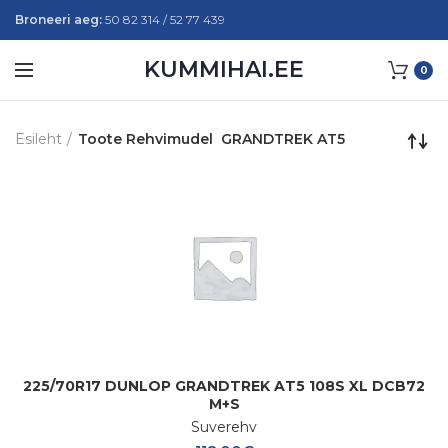
Broneeri aeg:
50 82 314 / 52 77 439
KUMMIHAI.EE
0
Esileht
Toote Rehvimudel
GRANDTREK AT5
225/70R17 DUNLOP GRANDTREK AT5 108S XL DCB72
M+S
Suverehv