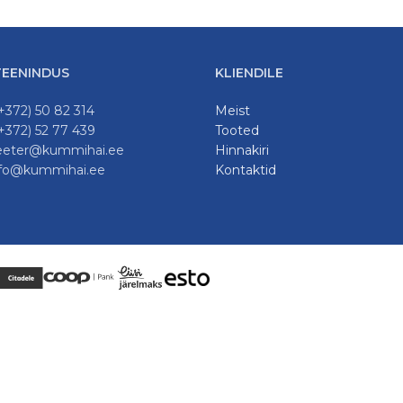
TEENINDUS
KLIENDILE
(+372) 50 82 314
Meist
(+372) 52 77 439
Tooted
peeter@kummihai.ee
Hinnakiri
info@kummihai.ee
Kontaktid