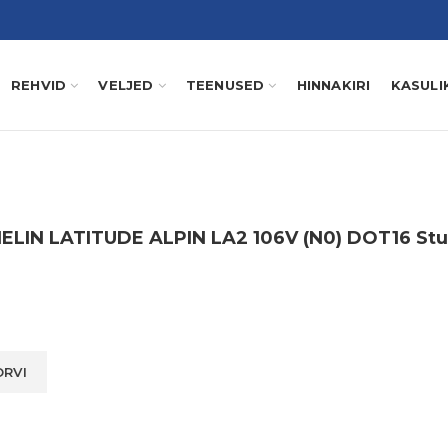
REHVID
VELJED
TEENUSED
HINNAKIRI
KASULI
ELIN LATITUDE ALPIN LA2 106V (N0) DOT16 St
ORVI