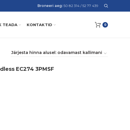
Broneeri aeg:
50 82 314 / 52 77 439
K TEADA
KONTAKTID
0
udless EC274 3PMSF