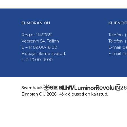
ELMORAN OÜ
KLIENDI
Reg.nr 11453851
Telefon: 
Veerenni 54, Tallinn
Telefon: 
E – R 09.00-18.00
E-mail: 
Hooajal oleme avatud:
E-mail: 
L-P 10.00-16.00
Elmoran OÜ 2026. Kõik õigused on kaitstud.