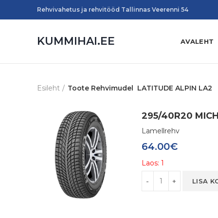
Rehvivahetus ja rehvitööd Tallinnas Veerenni 54
KUMMIHAI.EE
AVALEHT
Esileht
Toote Rehvimudel
LATITUDE ALPIN LA2
295/40R20 MICH
Lamellrehv
64.00
€
Laos: 1
Kogus
LISA K