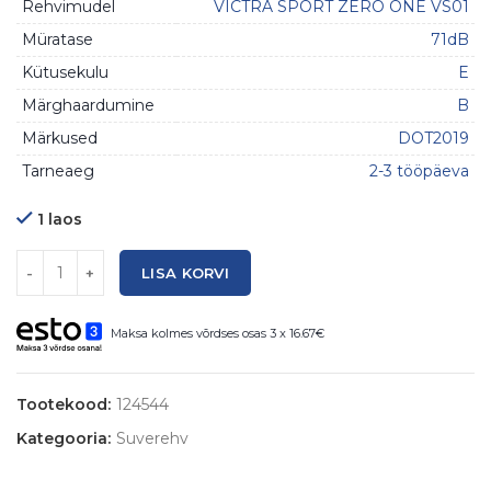
Rehvimudel
VICTRA SPORT ZERO ONE VS01
Müratase
71dB
Kütusekulu
E
Märghaardumine
B
Märkused
DOT2019
Tarneaeg
2-3 tööpäeva
1 laos
Kogus
LISA KORVI
Maksa kolmes võrdses osas 3 x 16.67€
Tootekood:
124544
Kategooria:
Suverehv