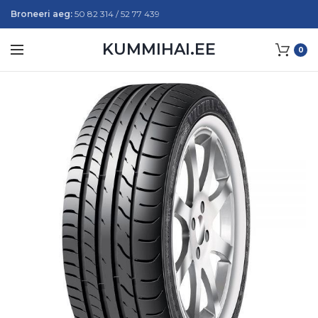
Broneeri aeg:
50 82 314 / 52 77 439
KUMMIHAI.EE
0