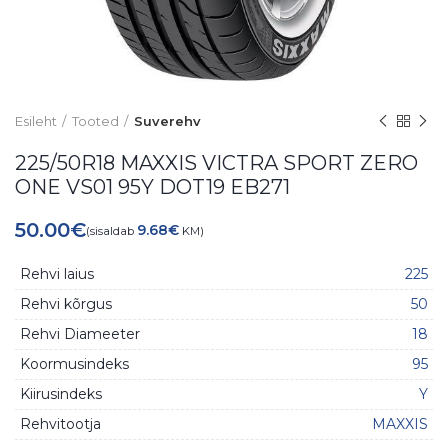
Esileht
Tooted
Suverehv
225/50R18 MAXXIS VICTRA SPORT ZERO
ONE VS01 95Y DOT19 EB271
50.00
€
9.68
€
(sisaldab
KM)
Rehvi laius
225
Rehvi kõrgus
50
Rehvi Diameeter
18
Koormusindeks
95
Kiirusindeks
Y
Rehvitootja
MAXXIS