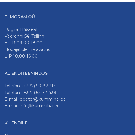
ELMORAN OÜ
Reg.nr 11453851
Veerenni 54, Tallinn
E – R 09.00-18.00
Hooajal oleme avatud:
L-P 10.00-16.00
KLIENDITEENINDUS
Telefon: (+372) 50 82 314
Telefon: (+372) 52 77 439
E-mail: peeter@kummihai.ee
E-mail: info@kummihai.ee
KLIENDILE