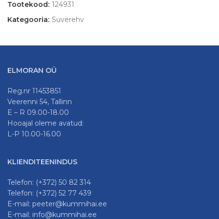
Tootekood:
124931
Kategooria:
Suverehv
ELMORAN OÜ
Reg.nr 11453851
Veerenni 54, Tallinn
E – R 09.00-18.00
Hooajal oleme avatud:
L-P 10.00-16.00
KLIENDITEENINDUS
Telefon: (+372) 50 82 314
Telefon: (+372) 52 77 439
E-mail: peeter@kummihai.ee
E-mail: info@kummihai.ee