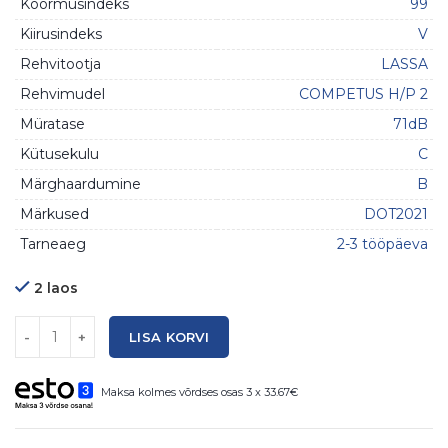
Koormusindeks
99
Kiirusindeks
V
Rehvitootja
LASSA
Rehvimudel
COMPETUS H/P 2
Müratase
71dB
Kütusekulu
C
Märghaardumine
B
Märkused
DOT2021
Tarneaeg
2-3 tööpäeva
2 laos
Kogus
LISA KORVI
Maksa kolmes võrdses osas 3 x 33.67€