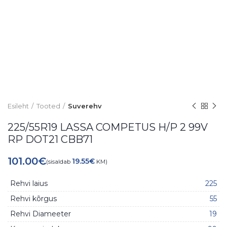
Esileht
Tooted
Suverehv
225/55R19 LASSA COMPETUS H/P 2 99V
RP DOT21 CBB71
101.00
€
19.55
€
(sisaldab
KM)
Rehvi laius
225
Rehvi kõrgus
55
Rehvi Diameeter
19