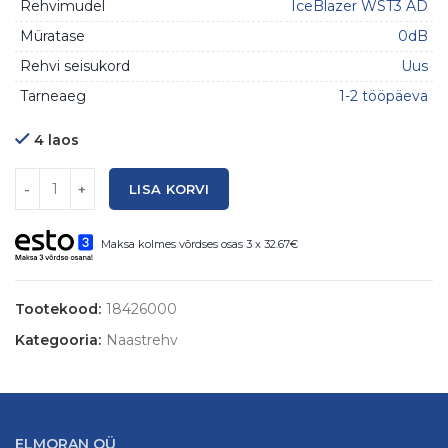
Rehvimudel
IceBlazer WST3 AD
Müratase
0dB
Rehvi seisukord
Uus
Tarneaeg
1-2 tööpäeva
4 laos
Kogus
LISA KORVI
Maksa kolmes võrdses osas 3 x 32.67€
Tootekood:
18426000
Kategooria:
Naastrehv
ELMORAN OÜ