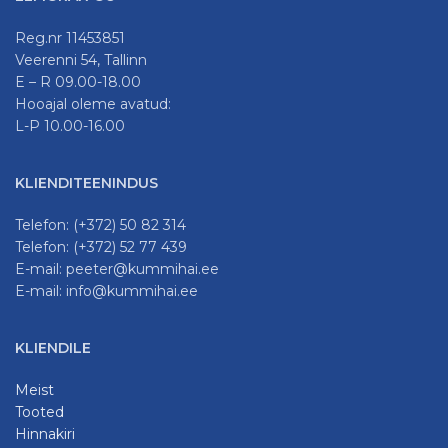
Reg.nr 11453851
Veerenni 54, Tallinn
E – R 09.00-18.00
Hooajal oleme avatud:
L-P 10.00-16.00
KLIENDITEENINDUS
Telefon: (+372) 50 82 314
Telefon: (+372) 52 77 439
E-mail: peeter@kummihai.ee
E-mail: info@kummihai.ee
KLIENDILE
Meist
Tooted
Hinnakiri