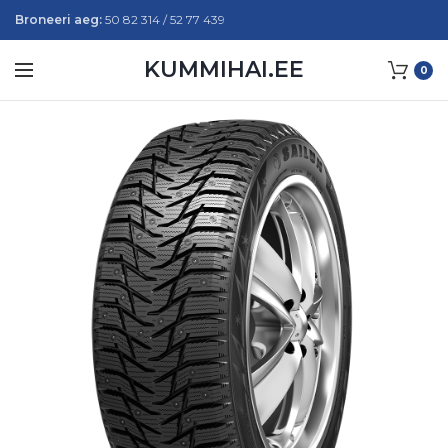
Broneeri aeg:
50 82 314 / 52 77 439
KUMMIHAI.EE
0