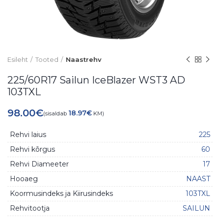
Esileht
Tooted
Naastrehv
225/60R17 Sailun IceBlazer WST3 AD
103TXL
98.00
€
18.97
€
(sisaldab
KM)
Rehvi laius
225
Rehvi kõrgus
60
Rehvi Diameeter
17
Hooaeg
NAAST
Koormusindeks ja Kiirusindeks
103TXL
Rehvitootja
SAILUN