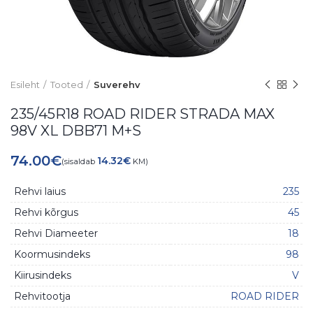
Esileht
Tooted
Suverehv
235/45R18 ROAD RIDER STRADA MAX
98V XL DBB71 M+S
74.00
€
14.32
€
(sisaldab
KM)
Rehvi laius
235
Rehvi kõrgus
45
Rehvi Diameeter
18
Koormusindeks
98
Kiirusindeks
V
Rehvitootja
ROAD RIDER