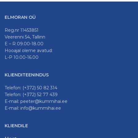
ELMORAN OÜ
Reg.nr 11453851
Veerenni 54, Tallinn
E – R 09.00-18.00
Hooajal oleme avatud:
L-P 10.00-16.00
KLIENDITEENINDUS
Telefon: (+372) 50 82 314
Telefon: (+372) 52 77 439
E-mail: peeter@kummihai.ee
E-mail: info@kummihai.ee
KLIENDILE