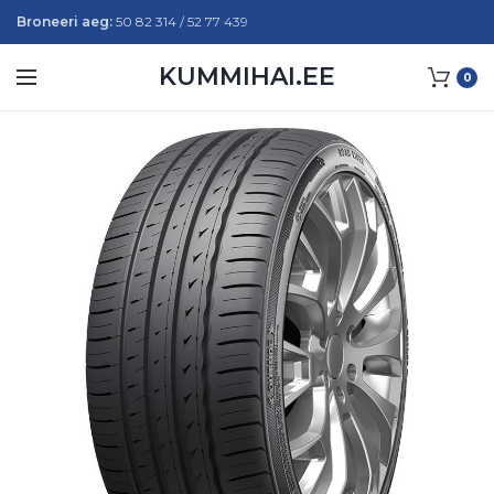
Broneeri aeg:
50 82 314 / 52 77 439
KUMMIHAI.EE
0