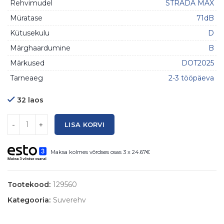
Rehvimudel
STRADA MAX
Müratase
71dB
Kütusekulu
D
Märghaardumine
B
Märkused
DOT2025
Tarneaeg
2-3 tööpäeva
32 laos
Kogus
LISA KORVI
Maksa kolmes võrdses osas 3 x 24.67€
Tootekood:
129560
Kategooria:
Suverehv