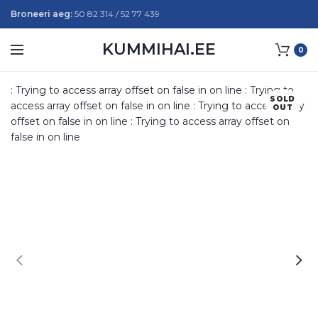
Broneeri aeg:
50 82 314 / 52 77 439
KUMMIHAI.EE
0
: Trying to access array offset on false in
on line
: Trying to
SOLD
access array offset on false in
on line
: Trying to access array
OUT
offset on false in
on line
: Trying to access array offset on
false in
on line
W