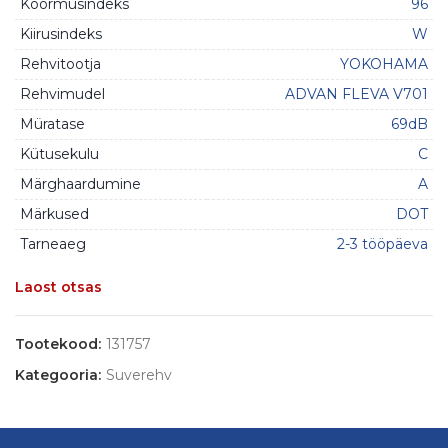
Koormusindeks
96
Kiirusindeks
W
Rehvitootja
YOKOHAMA
Rehvimudel
ADVAN FLEVA V701
Müratase
69dB
Kütusekulu
C
Märghaardumine
A
Märkused
DOT
Tarneaeg
2-3 tööpäeva
Laost otsas
Tootekood:
131757
Kategooria:
Suverehv