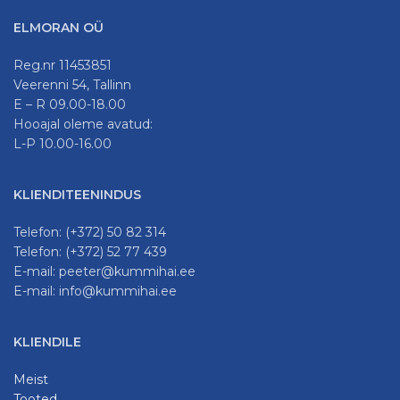
ELMORAN OÜ
Reg.nr 11453851
Veerenni 54, Tallinn
E – R 09.00-18.00
Hooajal oleme avatud:
L-P 10.00-16.00
KLIENDITEENINDUS
Telefon: (+372) 50 82 314
Telefon: (+372) 52 77 439
E-mail: peeter@kummihai.ee
E-mail: info@kummihai.ee
KLIENDILE
Meist
Tooted