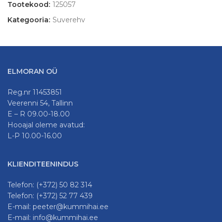
Tootekood:
125057
Kategooria:
Suverehv
ELMORAN OÜ
Reg.nr 11453851
Veerenni 54, Tallinn
E – R 09.00-18.00
Hooajal oleme avatud:
L-P 10.00-16.00
KLIENDITEENINDUS
Telefon: (+372) 50 82 314
Telefon: (+372) 52 77 439
E-mail: peeter@kummihai.ee
E-mail: info@kummihai.ee