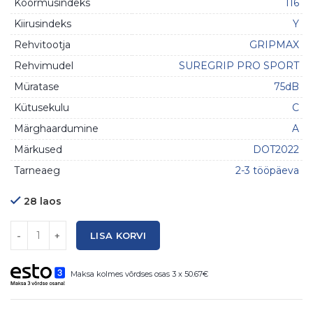
Koormusindeks
116
Kiirusindeks
Y
Rehvitootja
GRIPMAX
Rehvimudel
SUREGRIP PRO SPORT
Müratase
75dB
Kütusekulu
C
Märghaardumine
A
Märkused
DOT2022
Tarneaeg
2-3 tööpäeva
28 laos
Kogus
LISA KORVI
Maksa kolmes võrdses osas 3 x 50.67€